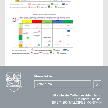
Newsletter
Mairie de Talloires-Montmin
27 rue Andre Theuriet
BP1 74290 TALLOIRES-MONTMIN