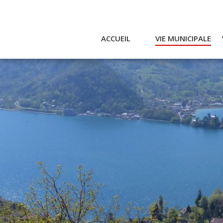
ACCUEIL
VIE MUNICIPALE
Actualités et agenda
Ac
Conseil municipal
A
Actes
Réglementaires
Services municipaux
Intercommunalité
Bulletin communal
CCAS
Enfance
Emplois / Marchés
Finances