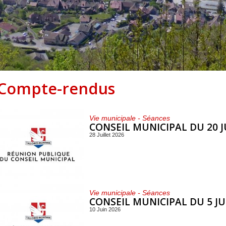
Centre de loisirs et
Mercredis
Subventions
périscolaire
périscolaire
Vacances scolaires
Compte-rendus
Vie municipale - Séances
CONSEIL MUNICIPAL DU 20 J
28 Juillet 2026
Vie municipale - Séances
CONSEIL MUNICIPAL DU 5 JU
10 Juin 2026