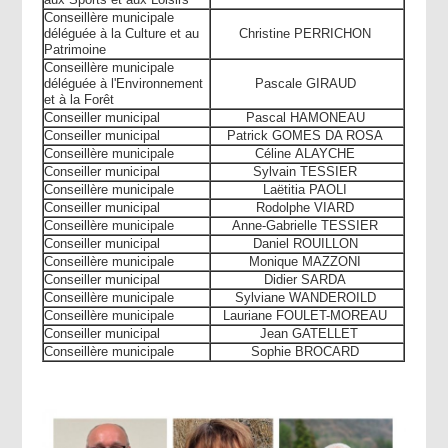
Conseillère municipale
déléguée à la Culture et au
Christine
PERRICHON
Patrimoine
Conseillère municipale
déléguée à l'Environnement
Pascale
GIRAUD
et à la Forêt
Conseiller municipal
Pascal
HAMONEAU
Conseiller municipal
Patrick
GOMES DA ROSA
Conseillère municipale
Céline
ALAYCHE
Conseiller municipal
Sylvain
TESSIER
Conseillère municipale
Laëtitia
PAOLI
Conseiller municipal
Rodolphe
VIARD
Conseillère municipale
Anne-Gabrielle
TESSIER
Conseiller municipal
Daniel
ROUILLON
Conseillère municipale
Monique
MAZZONI
Conseiller municipal
Didier
SARDA
Conseillère municipale
Sylviane
WANDEROILD
Conseillère municipale
Lauriane
FOULET-MOREAU
Conseiller municipal
Jean
GATELLET
Conseillère municipale
Sophie
BROCARD