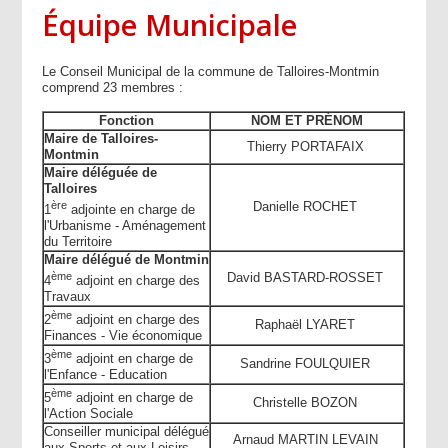
Équipe Municipale
Le Conseil Municipal de la commune de Talloires-Montmin
comprend 23 membres :
Fonction
NOM ET PRÉNOM
Maire de Talloires-
Thierry
PORTAFAIX
Montmin
Maire déléguée de
Talloires
ère
Danielle
ROCHET
1
adjointe en charge de
l'Urbanisme - Aménagement
du Territoire
Maire délégué de Montmin
ème
David
BASTARD-ROSSET
4
adjoint en charge des
Travaux
ème
2
adjoint en charge des
Raphaël
LYARET
Finances - Vie économique
ème
3
adjoint en charge de
Sandrine
FOULQUIER
l'Enfance - Education
ème
5
adjoint en charge de
Christelle
BOZON
l'Action Sociale
Conseiller municipal délégué
Arnaud
MARTIN LEVAIN
aux Sports et aux Loisirs