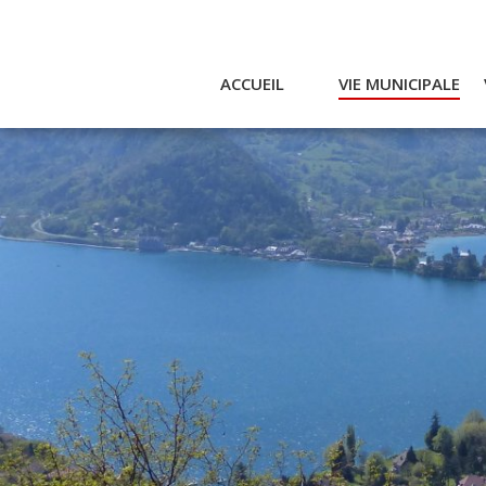
ACCUEIL
VIE MUNICIPALE
Actualités et agenda
Ac
Conseil municipal
A
Actes
Réglementaires
Services municipaux
Intercommunalité
Bulletin communal
CCAS
Enfance
Emplois / Marchés
Finances