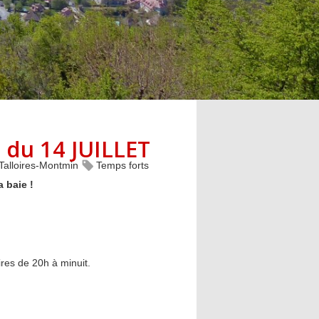
s du 14 JUILLET
Talloires-Montmin
Temps forts
a baie !
ires de 20h à minuit.