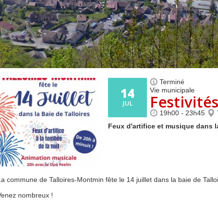
Centre de loisirs et
Mercredis
Subventions
périscolaire
périscolaire
Vacances scolaires
Terminé
14
Vie municipale
Festivité
JUL
19h00 - 23h45
Feux d'artifice et musique dans l
La commune de Talloires-Montmin fête le 14 juillet dans la baie de Tallo
Venez nombreux !