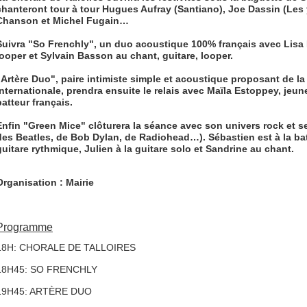
chanteront tour à tour Hugues Aufray (Santiano), Joe Dassin (Les
Chanson et Michel Fugain…
Suivra
"So Frenchly"
, un duo acoustique 100% français avec Lisa 
looper et Sylvain Basson au chant, guitare, looper.
"Artère Duo"
, paire intimiste simple et acoustique proposant de la 
internationale, prendra ensuite le relais avec Maïla Estoppey, jeun
batteur français.
Enfin
"Green Mice"
clôturera la séance avec son univers rock et s
des Beatles, de Bob Dylan, de Radiohead…). Sébastien est à la batte
guitare rythmique, Julien à la guitare solo et Sandrine au chant.
Organisation : Mairie
Programme
18H: CHORALE DE TALLOIRES
18H45: SO FRENCHLY
19H45: ARTÈRE DUO