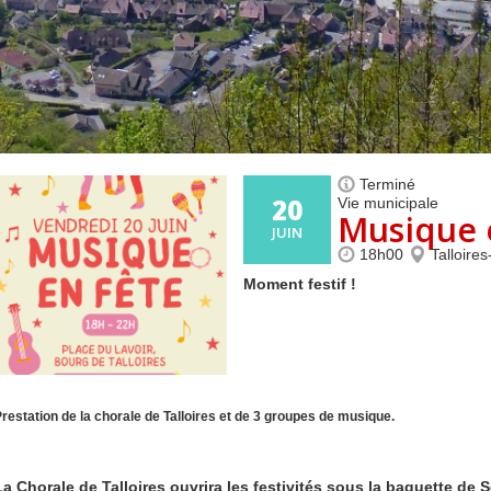
Centre de loisirs et
Mercredis
Subventions
périscolaire
périscolaire
Vacances scolaires
Terminé
20
Vie municipale
Musique 
JUIN
18h00
Talloire
Moment festif !
restation de la
chorale
de Talloires et de
3 groupes de musique
.
La
Chorale de Talloires
ouvrira les festivités sous la baguette de S