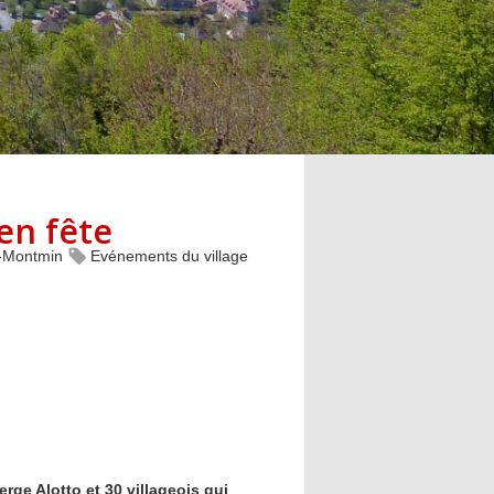
en fête
s-Montmin
Evénements du village
erge Alotto et 30 villageois qui