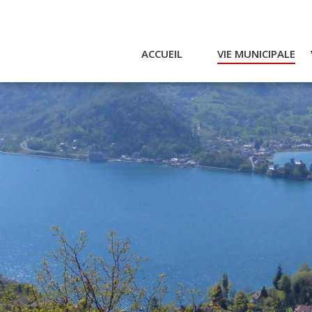
ACCUEIL
VIE MUNICIPALE
Actualités et agenda
Ac
Conseil municipal
A
Actes
Réglementaires
Services municipaux
Intercommunalité
Bulletin communal
CCAS
Enfance
Emplois / Marchés
Finances