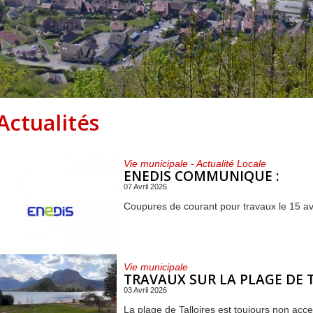
Centre de loisirs et
Mercredis
Subventions
périscolaire
périscolaire
Vacances scolaires
Actualités
Vie municipale - Actualité Locale
ENEDIS COMMUNIQUE :
07 Avril 2026
Coupures de courant pour travaux le 15 avr
Vie municipale
TRAVAUX SUR LA PLAGE DE 
03 Avril 2026
La plage de Talloires est toujours non acc