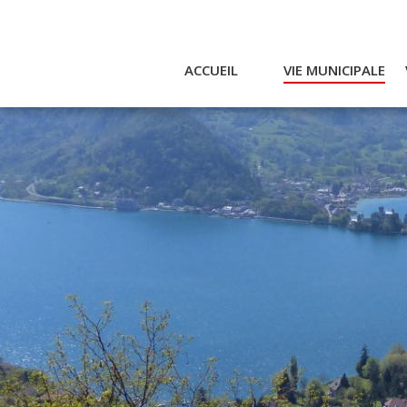
ACCUEIL
VIE MUNICIPALE
Actualités et agenda
Ac
Conseil municipal
A
Actes
Réglementaires
Services municipaux
Intercommunalité
Bulletin communal
CCAS
Enfance
Emplois / Marchés
Finances