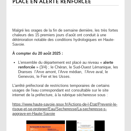
PLACÉ EN ALERTE RENFORCÉE
Malgré les orages de la fin de semaine dernière, les très fortes
chaleurs des 15 premiers jours d’août ont conduit à une
détérioration notable des conditions hydrologiques en Haute-
Savoie.
À compter du 20 août 2025 :
L'ensemble du département est placé au niveau «
alerte
renforcée
» (3/4) ; le Chéran, le Sud-Ouest Lémanique, les
Dranses l’Arve amont, l’Arve médian, l’Arve aval, le
Genevois, le Fier et les Usses.
L'arrêté préfectoral de restrictions temporaires de certains
usages de l'eau correspondant est consultable sur le site
internet de la préfecture, à la rubrique sécheresse sous :
https://www.haute-savoie.gouv.fr/Actions-de-l-Etat/Prevenir-le-
risque-et-se-proteger/Eau/Secheresse/La-secheresse-s-
aggrave-en-Haute-Savoie