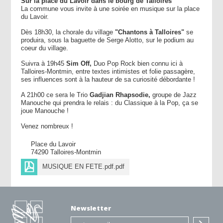
Sur la place du Lavoir dans le bourg de Talloires
La commune vous invite à une soirée en musique sur la place
du Lavoir.
Dès 18h30, la chorale du village
"Chantons à Talloires"
se
produira, sous la baguette de Serge Alotto, sur le podium au
coeur du village.
Suivra à 19h45
Sim Off,
Duo Pop Rock bien connu ici à
Talloires-Montmin, entre textes intimistes et folie passagère,
ses influences sont à la hauteur de sa curiosité débordante !
A 21h00 ce sera le Trio
Gadjian Rhapsodie,
groupe de Jazz
Manouche qui prendra le relais : du Classique à la Pop, ça se
joue Manouche !
Venez nombreux !
Place du Lavoir
74290 Talloires-Montmin
MUSIQUE EN FETE.pdf.pdf
Newsletter