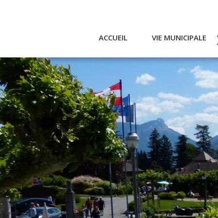
ACCUEIL
VIE MUNICIPALE
Actualités et agenda
Ac
Conseil municipal
A
Actes
Réglementaires
Services municipaux
Intercommunalité
Bulletin communal
CCAS
Enfance
Emplois / Marchés
Finances