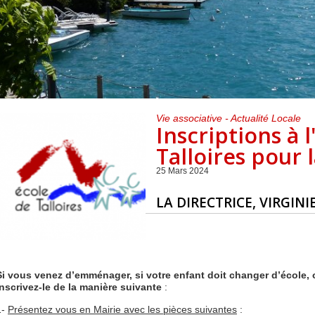
Centre de loisirs et
Mercredis
Subventions
périscolaire
périscolaire
Vacances scolaires
Vie associative - Actualité Locale
Inscriptions à l
Talloires pour 
25 Mars 2024
LA DIRECTRICE, VIRGIN
Si vous venez d’emménager, si votre enfant doit changer d’école, o
inscrivez-le de la manière suivante
:
1-
Présentez vous en Mairie avec les pièces suivantes
: