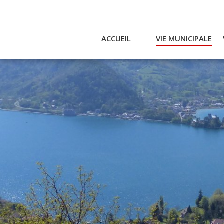
ACCUEIL
VIE MUNICIPALE
Actualités et agenda
Ac
Conseil municipal
A
Actes
Réglementaires
Services municipaux
Intercommunalité
Bulletin communal
CCAS
Enfance
Emplois / Marchés
Finances