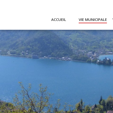
ACCUEIL
VIE MUNICIPALE
Actualités et agenda
Ac
Conseil municipal
A
Actes
Réglementaires
Services municipaux
Intercommunalité
Bulletin communal
CCAS
Enfance
Emplois / Marchés
Finances